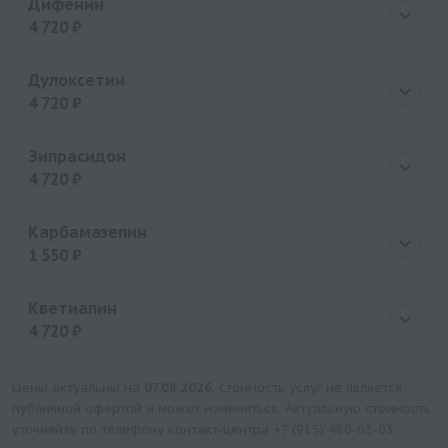
Дифенин
4 720 ₽
Цена
4720 руб.
Дулоксетин
4 720 ₽
Цена
4720 руб.
Зипрасидон
4 720 ₽
Цена
4720 руб.
Карбамазепин
1 550 ₽
Цена
1550 руб.
Кветиапин
4 720 ₽
Цена
4720 руб.
Цены актуальны на
07.08.2026
. Стоимость услуг не является
публичной офертой и может изменяться. Актуальную стоимость
уточняйте по телефону контакт-центра
+7 (915) 480-03-03
.