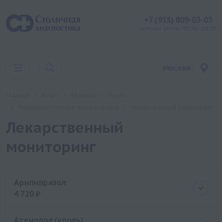
+7 (915) 809-03-03
контакт центр: 08:00 - 19:00
Москва
Главная
Услуги
Анализы
Хеликс
Токсикологические исследования
Лекарственный мониторинг
Лекарственный
мониторинг
Арипипразол
4 720 ₽
Цена
4720 руб.
Атенолол (кровь)