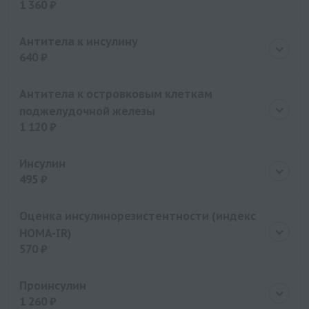
1 360 ₽
Цена
1360 руб.
Антитела к инсулину
640 ₽
Цена
640 руб.
Антитела к островковым клеткам
поджелудочной железы
1 120 ₽
Цена
1120 руб.
Инсулин
495 ₽
Цена
495 руб.
Оценка инсулинорезистентности (индекс
HOMA-IR)
570 ₽
Цена
570 руб.
Проинсулин
1 260 ₽