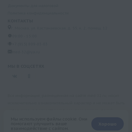
Документы для налоговой
Политика конфиденциальности
КОНТАКТЫ
г. Москва, ул. Кастанаевская, д. 55, к. 2, помещ. 12
09:00 - 15:00
+7 (915) 809-03-03
med-32@ya.ru
МЫ В СОЦСЕТЯХ
Вся информация, размещенная на сайте med-32.ru, носит
исключительно ознакомительный характер и не может быть
использована в качестве медицинских рекомендаций.
Пользуясь данным сайтом и любыми его сервисами, вы
Мы используем файлы cookie. Они
помогают улучшить ваше
Хорошо
подтверждаете свое согласие на обработку персональной
взаимодействие с сайтом.