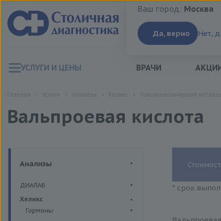
Ваш город:
Москва
Ваш город:
Москва
Да, верно
Нет, 
УСЛУГИ И ЦЕНЫ
ВРАЧИ
АКЦИ
Главная
Услуги
Анализы
Хеликс
Токсикологические исслед
Вальпроевая кислота
Анализы
Стоимост
ДИАЛАБ
* срок выпол
Биохимия крови
Хеликс
Гормоны
Вальпроевая 