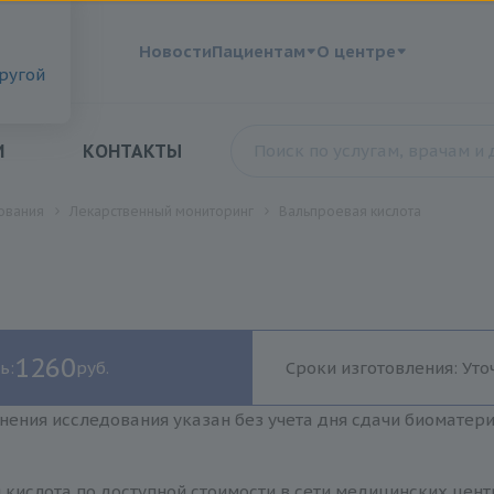
?
Новости
Пациентам
О центре
другой
И
КОНТАКТЫ
ования
Лекарственный мониторинг
Вальпроевая кислота
1260
ь:
руб.
Сроки изготовления: Уто
нения исследования указан без учета дня сдачи биоматер
кислота по доступной стоимости в сети медицинских цент