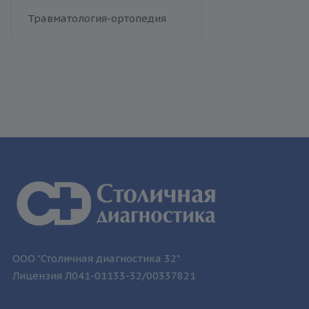
Менингококковая инфекция
Травматология-ортопедия
Респираторно-синцитиальный
вирус
Сыпной тиф (болезнь Брилля-
Цинссера)
Эпидемический паротит
Гемолитический стрептококк
Т-лимфотропный вирус
человека
ООО "Столичная диагностика 32"
Лицензия Л041-01133-32/00337821