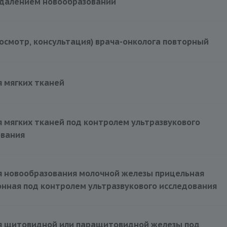
удалением новообразований
500 руб.
осмотр, консультация) врача-онколога повторный
2500 руб.
 мягких тканей
 мягких тканей под контролем ультразвукового
ования
я новообразования молочной железы прицельная
нная под контролем ультразвукового исследования
3000 руб.
я щитовидной или паращитовидной железы под