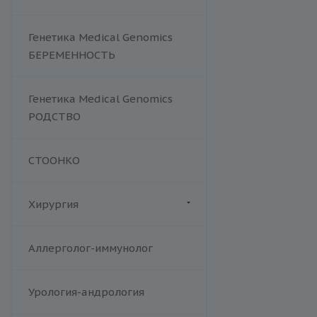
Хламидийная инфекция
Цитомегаловирусная
Генетика Medical Genomics
инфекция
БЕРЕМЕННОСТЬ
Эпштейна-Барр вирус /
инфекционный мононуклеоз
Аденовирус
Генетика Medical Genomics
Аспергиллез
РОДСТВО
Брюшной тиф
Вирус герпеса 6 типа
СТООНКО
Вирус клещевого энцефалита
Гельминтозы, лямблиоз
Хирургия
Гепатит E
Дифтерия и столбняк
Флебология
Аллерголог-иммунолог
Комплексные TORCH-
исследования
Корь
Урология-андрология
Краснуха