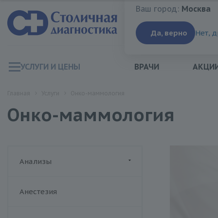
Ваш город:
Москва
Ваш город:
Москва
Да, верно
Нет, 
УСЛУГИ И ЦЕНЫ
ВРАЧИ
АКЦИ
Главная
Услуги
Онко-маммология
Онко-маммология
Анализы
ДИАЛАБ
Анестезия
Биохимия крови
Хеликс
Гормоны