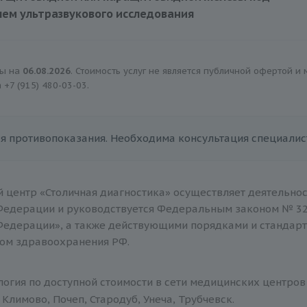
ем ультразвукового исследования
4500 руб.
ны на
06.08.2026
. Стоимость услуг не является публичной офертой и
а
+7 (915) 480-03-03
.
я противопоказания. Необходима консультация специалис
 центр «Столичная диагностика» осуществляет деятельнос
Федерации и руководствуется Федеральным законом № 32
Федерации», а также действующими порядками и стандар
ом здравоохранения РФ.
огия по доступной стоимости в сети медицинских центров 
Климово, Почеп, Стародуб, Унеча, Трубчевск.