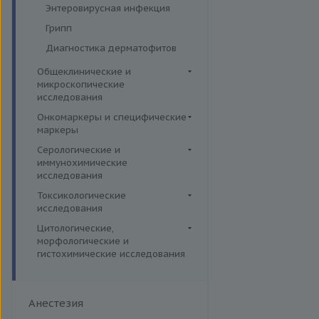
Энтеровирусная инфекция
Грипп
Диагностика дерматофитов
Общеклинические и
микроскопические
исследования
Кал
Онкомаркеры и специфические
маркеры
Кровь
Онкомаркеры
Серологические и
Мокрота
иммунохимические
Специфические маркеры
Моча
исследования
ВИЧ
Микроскопические
Токсикологические
исследования
исследования
Коронавирус (COVID-19)
Лекарственный мониторинг
Цитологические,
Сифилис
морфологические и
Комплексные исследования
Боррелиоз (болезнь Лайма)
гистохимические исследования
Вирусные гепатиты
Микроэлементы и тяжелые
Цитогенетические
Ветряная оспа /
металлы (Волосы)
Ежегодные обследования
исследования
опоясывающий лишай
Микроэлементы и тяжелые
Здоровье ребенка
Анестезия
Гистологические исследования
Вирус простого герпеса
металлы (Кровь)