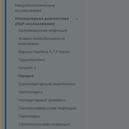
Симптомные профили
Липидный обмен
Иммуномодуляторы
Микробиологические
Гормоны и их метаболиты в
Скрининговые исследования
Маркёры воспаления и
исследования
крови
острофазовые белки
Молекулярная диагностика
Маркёры риска сердечно-
(ПЦР-исследования)
сосудистых заболеваний
Аденовирусная инфекция
Минеральный обмен
Анализ микробиоценоза
Обмен белков
влагалища
Обмен железа
Вирусы герпеса 6,7,8 типов
Пигментный обмен
Гарднереллез
Углеводный обмен
Гепатит G
Ферменты
Гонорея
Гранулоцитарный анаплазмоз
Лептоспироз
Моноцитарный эрлихиоз
Папилломавирусная инфекция
Парвовирус
Стрептококковая инфекция