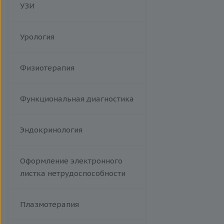
УЗИ
Респираторно-синцитиальный
вирус
Сыпной тиф (болезнь Брилля-
Урология
Цинссера)
Эпидемический паротит
Физиотерапия
Гемолитический стрептококк
Т-лимфотропный вирус
человека
Функциональная диагностика
Эндокринология
Оформление электронного
листка нетрудоспособности
Плазмотерапия