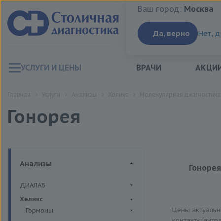
Ваш город:
Москва
Ваш город:
Москва
Да, верно
Нет, 
УСЛУГИ И ЦЕНЫ
ВРАЧИ
АКЦИ
Главная
Услуги
Анализы
Хеликс
Молекулярная диагностика
Гонорея
Анализы
Гонорея
ДИАЛАБ
Цена
Биохимия крови
Хеликс
Цены актуаль
Гормоны
контакт-центр