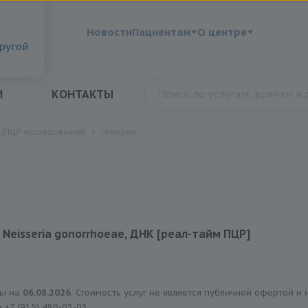
?
Новости
Пациентам
О центре
другой
И
КОНТАКТЫ
 (ПЦР-исследования)
Гонорея
 Neisseria gonorrhoeae, ДНК [реал-тайм ПЦР]
120 руб.
ны на
06.08.2026
. Стоимость услуг не является публичной офертой и
а
+7 (915) 480-03-03
.