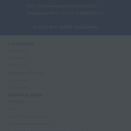
ООО "Столичная диагностика 32"
Лицензия Л041-01133-32/00337821
© 2026 Все права защищены.
О КЛИНИКЕ
О клинике
Лицензии
Партнеры
Надзорные органы
Реквизиты
Вакансии
УСЛУГИ И ЦЕНЫ
Анализы
УЗИ
Прием специалистов
Процедурный кабинет
Лазерная и фотодинамическая терапия