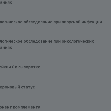
ваниях
9400 руб.
н
логическое обследование при вирусной инфекции
r
н
8640 руб.
огическое обследование при онкологических
альфа
ваниях
9385 руб.
йкин 6 в сыворотке
3445 руб.
ероновый статус
2300 руб.
понент комплемента