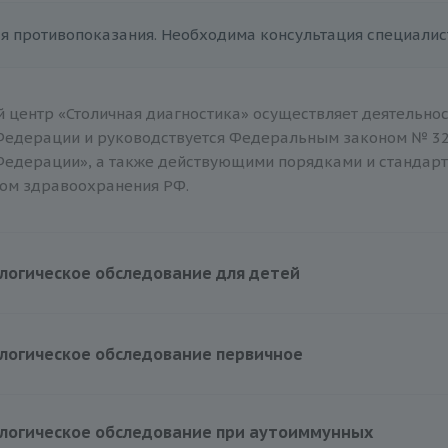
р
я противопоказания. Необходима консультация специалис
н
 центр «Столичная диагностика» осуществляет деятельнос
доний
Федерации и руководствуется Федеральным законом № 32
Федерации», а также действующими порядками и стандар
ом здравоохранения РФ.
с
логическое обследование для детей
ан
акс
10515 руб.
логическое обследование первичное
он
8715 руб.
логическое обследование при аутоиммунных