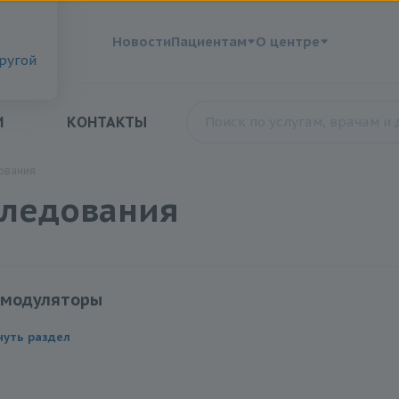
?
Новости
Пациентам
О центре
другой
И
КОНТАКТЫ
ования
следования
модуляторы
ние чувствительности к иммуномодуляторам: Полиоксидоний
нуть раздел
ние чувствительности к иммуномодуляторам: Имунофан
ние чувствительности к иммуномодуляторам: Изопринозин