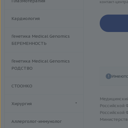
Плазмотерапия
контакт-центр
Хламидийная инфекция
Цитомегаловирусная
инфекция
Кардиология
Эпштейна-Барр вирус /
инфекционный мононуклеоз
Генетика Medical Genomics
Аденовирус
БЕРЕМЕННОСТЬ
Аспергиллез
Брюшной тиф
Вирус герпеса 6 типа
Генетика Medical Genomics
РОДСТВО
Вирус клещевого энцефалита
Имеютс
Гельминтозы, лямблиоз
Гепатит E
СТООНКО
Дифтерия и столбняк
Медицинский
Комплексные TORCH-
Хирургия
Российской 
исследования
Российской 
Корь
Флебология
Министерств
Аллерголог-иммунолог
Краснуха