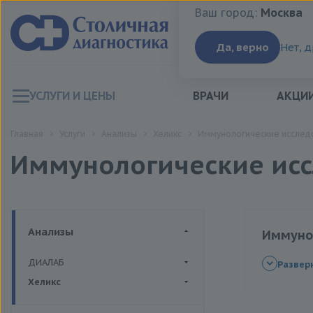
Ваш город:
Москва
Ваш город:
Москва
Да, верно
Нет, 
УСЛУГИ И ЦЕНЫ
ВРАЧИ
АКЦИ
Главная
Услуги
Анализы
Хеликс
Иммунологические исслед
Иммунологические ис
Анализы
Иммуно
ДИАЛАБ
Определе
Развер
Биохимия крови
Хеликс
Определе
Гормоны
Определе