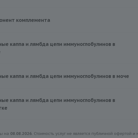
420 руб.
понент комплемента
420 руб.
ые каппа и лямбда цепи иммуноглобулинов в
е
1285 руб.
ые каппа и лямбда цепи иммуноглобулинов в моче
1285 руб.
ые каппа и лямбда цепи иммуноглобулинов в
тке
1285 руб.
ны на
08.08.2026
. Стоимость услуг не является публичной офертой и