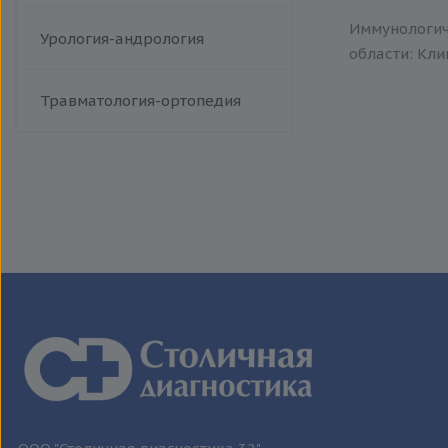
Менингококковая инфекция
Иммунологич
Респираторно-синцитиальный
Урология-андрология
вирус
области: Кли
Сыпной тиф (болезнь Брилля-
Цинссера)
Травматология-ортопедия
Эпидемический паротит
Гемолитический стрептококк
Т-лимфотропный вирус
человека