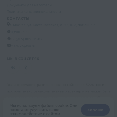
Документы для налоговой
Политика конфиденциальности
КОНТАКТЫ
г. Москва, ул. Кастанаевская, д. 55, к. 2, помещ. 12
09:00 - 15:00
+7 (915) 809-03-03
med-32@ya.ru
МЫ В СОЦСЕТЯХ
Вся информация, размещенная на сайте med-32.ru, носит
исключительно ознакомительный характер и не может быть
использована в качестве медицинских рекомендаций.
Пользуясь данным сайтом и любыми его сервисами, вы
Мы используем файлы cookie. Они
помогают улучшить ваше
Хорошо
подтверждаете свое согласие на обработку персональной
взаимодействие с сайтом.