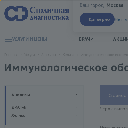
Ваш город:
Москва
Ваш город:
Москва
Да, верно
Нет, 
УСЛУГИ И ЦЕНЫ
ВРАЧИ
АКЦИ
Главная
Услуги
Анализы
Хеликс
Иммунологические исслед
Иммунологическое об
Анализы
Стоимост
ДИАЛАБ
* срок выпол
Биохимия крови
Хеликс
Гормоны
Иммунологич