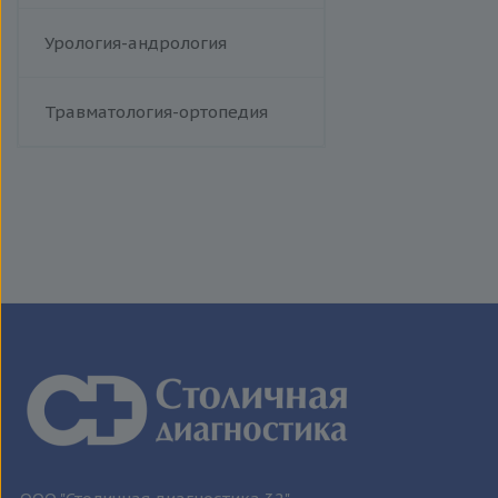
Менингококковая инфекция
Респираторно-синцитиальный
Урология-андрология
вирус
Сыпной тиф (болезнь Брилля-
Цинссера)
Травматология-ортопедия
Эпидемический паротит
Гемолитический стрептококк
Т-лимфотропный вирус
человека