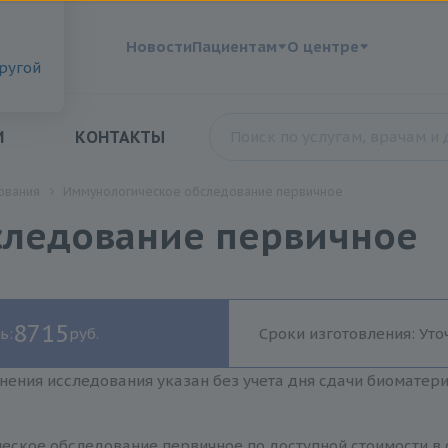
?
Новости
Пациентам
О центре
другой
И
КОНТАКТЫ
ования
Иммунологическое обследование первичное
следование первичное
8715
ь:
руб.
Сроки изготовления: Уто
нения исследования указан без учета дня сдачи биоматер
еское обследование первичное по доступной стоимости в 