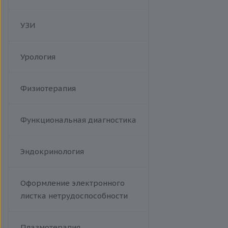
Краснуха
Менингококковая инфекция
УЗИ
Респираторно-синцитиальный
вирус
Сыпной тиф (болезнь Брилля-
Урология
Цинссера)
Эпидемический паротит
Физиотерапия
Гемолитический стрептококк
Т-лимфотропный вирус
человека
Функциональная диагностика
Эндокринология
Оформление электронного
листка нетрудоспособности
Плазмотерапия