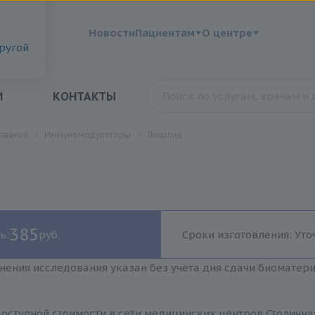
?
Новости
Пациентам
О центре
другой
И
КОНТАКТЫ
ования
Иммуномодуляторы
Ликопид
385
ь:
руб.
Сроки изготовления: Уто
нения исследования указан без учета дня сдачи биоматер
оступной стоимости в сети медицинских центров Столична