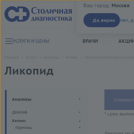
Ваш город:
Москва
Ваш город:
Москва
Да, верно
Нет, 
УСЛУГИ И ЦЕНЫ
ВРАЧИ
АКЦИ
Главная
Услуги
Анализы
Хеликс
Иммунологические исслед
Ликопид
Анализы
Стоимост
ДИАЛАБ
* срок выпол
Биохимия крови
Хеликс
Гормоны
Ликопид по д