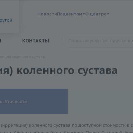
?
Новости
Пациентам
О центре
другой
И
КОНТАКТЫ
ация) коленного сустава
я) коленного сустава
ь: Уточняйте
ирригация) коленного сустава по доступной стоимости в 
асти: Клинцы, Новозыбков, Климово, Почеп, Стародуб, Уне