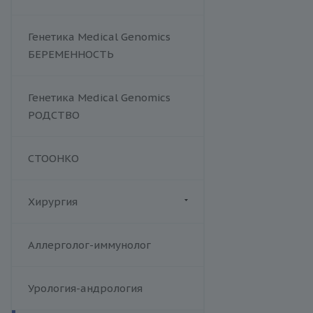
Хламидийная инфекция
Цитомегаловирусная
Генетика Medical Genomics
инфекция
БЕРЕМЕННОСТЬ
Эпштейна-Барр вирус /
инфекционный мононуклеоз
Аденовирус
Генетика Medical Genomics
Аспергиллез
РОДСТВО
Брюшной тиф
Вирус герпеса 6 типа
СТООНКО
Вирус клещевого энцефалита
Гельминтозы, лямблиоз
Хирургия
Гепатит E
Дифтерия и столбняк
Флебология
Аллерголог-иммунолог
Комплексные TORCH-
исследования
Корь
Урология-андрология
Краснуха