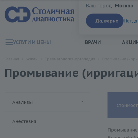
Ваш город:
Москва
Ваш город:
Москва
Да, верно
Нет, 
УСЛУГИ И ЦЕНЫ
ВРАЧИ
АКЦИ
Главная
Услуги
Травматология-ортопедия
Промывание (ирриг
Промывание (ирригаци
Анализы
Стоимост
ДИАЛАБ
Анестезия
Биохимия крови
Хеликс
Промывание (
Гормоны
Брянской обл