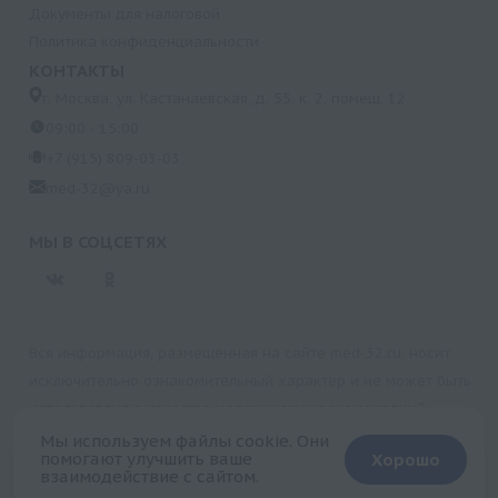
Документы для налоговой
Политика конфиденциальности
КОНТАКТЫ
г. Москва, ул. Кастанаевская, д. 55, к. 2, помещ. 12
09:00 - 15:00
+7 (915) 809-03-03
med-32@ya.ru
МЫ В СОЦСЕТЯХ
Вся информация, размещенная на сайте med-32.ru, носит
исключительно ознакомительный характер и не может быть
использована в качестве медицинских рекомендаций.
Пользуясь данным сайтом и любыми его сервисами, вы
Мы используем файлы cookie. Они
помогают улучшить ваше
Хорошо
подтверждаете свое согласие на обработку персональной
взаимодействие с сайтом.
+
информации.