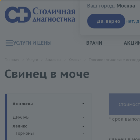
Ваш город:
Москва
Ваш город:
Москва
Да, верно
Нет, 
УСЛУГИ И ЦЕНЫ
ВРАЧИ
АКЦИ
Главная
Услуги
Анализы
Хеликс
Токсикологические исслед
Свинец в моче
Анализы
Стоимост
ДИАЛАБ
* срок выпол
Биохимия крови
Хеликс
Гормоны
Свинец в моч