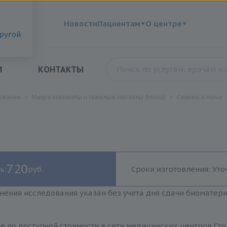
?
Новости
Пациентам
О центре
другой
И
КОНТАКТЫ
ования
Микроэлементы и тяжелые металлы (Моча)
Свинец в моче
720
ь:
руб.
Сроки изготовления: Уто
нения исследования указан без учета дня сдачи биоматер
е по доступной стоимости в сети медицинских центров Сто