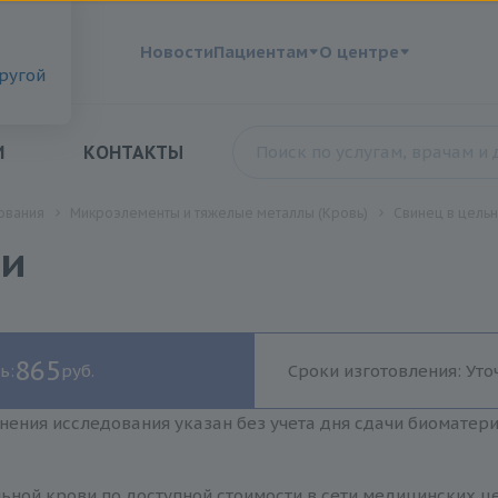
?
Новости
Пациентам
О центре
другой
И
КОНТАКТЫ
ования
Микроэлементы и тяжелые металлы (Кровь)
Свинец в цельн
ви
865
ь:
руб.
Сроки изготовления: Уто
нения исследования указан без учета дня сдачи биоматер
ьной крови по доступной стоимости в сети медицинских це