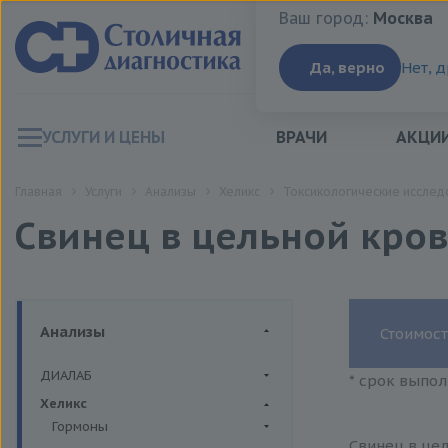
Ваш город:
Москва
Ваш город:
Москва
Да, верно
Нет, 
УСЛУГИ И ЦЕНЫ
ВРАЧИ
АКЦИ
Главная
Услуги
Анализы
Хеликс
Токсикологические исслед
Свинец в цельной кро
Анализы
Стоимост
ДИАЛАБ
* срок выпол
Биохимия крови
Хеликс
Гормоны
Свинец в цел