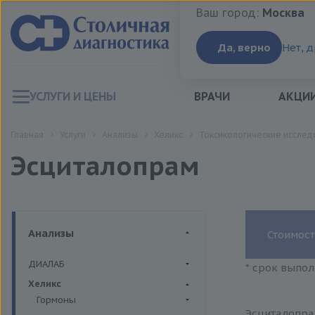
Ваш город:
Москва
Ваш город:
Москва
Да, верно
Нет, 
УСЛУГИ И ЦЕНЫ
ВРАЧИ
АКЦИ
Главная
Услуги
Анализы
Хеликс
Токсикологические исслед
Эсциталопрам
Анализы
Стоимост
ДИАЛАБ
* срок выпол
Биохимия крови
Хеликс
Гормоны
Эсциталопрам