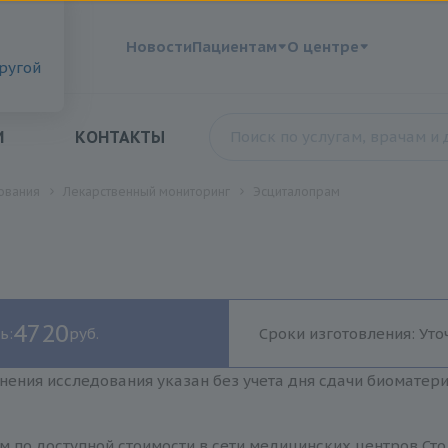
?
Новости
Пациентам
О центре
другой
И
КОНТАКТЫ
ования
Лекарственный мониторинг
Эсциталопрам
4720
ь:
руб.
Сроки изготовления: Уто
нения исследования указан без учета дня сдачи биоматер
 по доступной стоимости в сети медицинских центров Сто