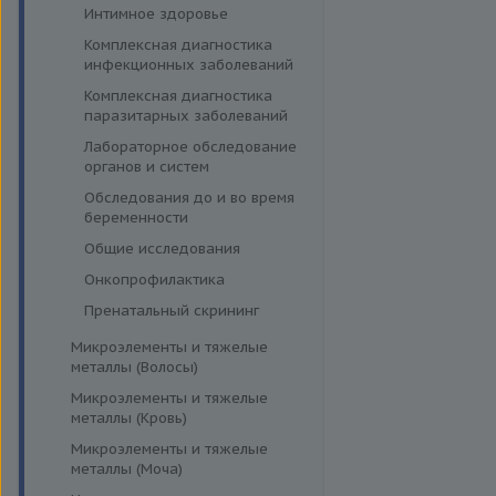
Энтеровирусная инфекция
Интимное здоровье
Геликобактериоз
Грипп
Комплексная диагностика
Гепатит A
инфекционных заболеваний
Диагностика дерматофитов
Гепатит B
Комплексная диагностика
Гепатит C
паразитарных заболеваний
Гепатит D
Лабораторное обследование
органов и систем
Иерсиниоз и
псевдотуберкулез
Обследования до и во время
беременности
Кандидоз
Общие исследования
Коклюш
Онкопрофилактика
Микоплазменная инфекция
Пренатальный скрининг
Острые кишечные инфекции
Микроэлементы и тяжелые
Сальмонеллез
металлы (Волосы)
Токсоплазмоз
Микроэлементы и тяжелые
Трихомониаз
металлы (Кровь)
Туберкулез
Микроэлементы и тяжелые
металлы (Моча)
Уреаплазменная инфекция