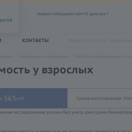
?
Новости
Пациентам
О центре
другой
И
КОНТАКТЫ
ования
Комплексные исследования
Лактозная непереносимость у 
мость у взрослых
565
ь:
руб.
Сроки изготовления: Уто
нения исследования указан без учета дня сдачи биоматер
епереносимость у взрослых по доступной стоимости в сети