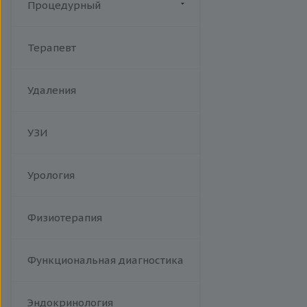
Лазерная эпиляция
Процедурный
Фототерапия кожи на аппарате
Lumecca A20.01.005
Манипуляции
Терапевт
Удаления
УЗИ
Урология
Физиотерапия
Функциональная диагностика
Эндокринология