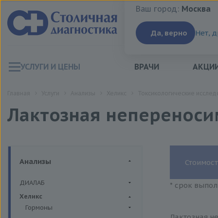
Ваш город:
Москва
Ваш город:
Москва
Да, верно
Нет, 
УСЛУГИ И ЦЕНЫ
ВРАЧИ
АКЦИ
Главная
Услуги
Анализы
Хеликс
Токсикологические исслед
Лактозная непереноси
Анализы
Стоимост
ДИАЛАБ
* срок выпол
Биохимия крови
Хеликс
Гормоны
Лактозная н