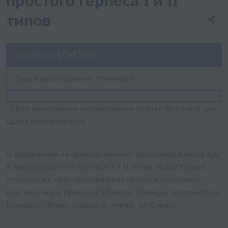
простого герпеса I и II
типов
1045
Стоимость:
руб.
Сроки изготовления: Уточняйте
* срок выполнения исследования указан без учета дня
сдачи биоматериала
Определение авидности иммуноглобулинов класса IgG
к вирусу простого герпеса I и II типов по доступной
стоимости в сети медицинских центров Столичная
диагностика в Брянской области: Клинцы, Новозыбков,
Климово, Почеп, Стародуб, Унеча, Трубчевск.