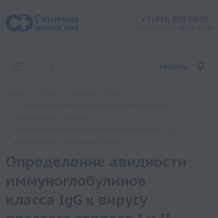
+7 (915) 809-03-03
контакт центр: 08:00 - 19:00
Москва
Главная
Услуги
Анализы
Хеликс
Серологические и иммунохимические исследования
Вирус простого герпеса
Определение авидности иммуноглобулинов класса IgG к
вирусу простого герпеса I и II типов
Определение авидности
иммуноглобулинов
класса IgG к вирусу