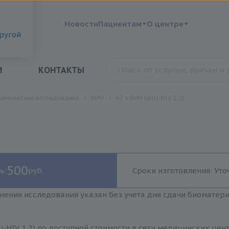
?
Новости
Пациентам
О центре
другой
И
КОНТАКТЫ
химические исследования
ВИЧ
АТ к ВИЧ (anti-HIV 1,2)
500
ь:
руб.
Сроки изготовления: Уто
нения исследования указан без учета дня сдачи биоматер
ti-HIV 1,2) по доступной стоимости в сети медицинских це