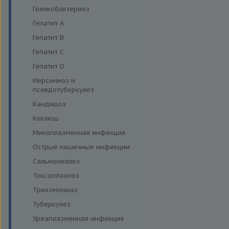
Энтеровирусная инфекция
Геликобактериоз
Грипп
Гепатит A
Диагностика дерматофитов
Гепатит B
Гепатит C
Гепатит D
Иерсиниоз и
псевдотуберкулез
Кандидоз
Коклюш
Микоплазменная инфекция
Острые кишечные инфекции
Сальмонеллез
Токсоплазмоз
Трихомониаз
Туберкулез
Уреаплазменная инфекция