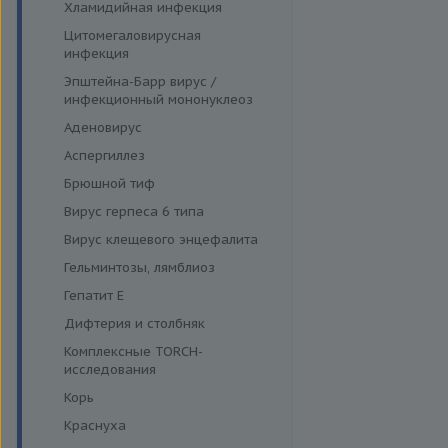
Хламидийная инфекция
Цитомегаловирусная
инфекция
Эпштейна-Барр вирус /
инфекционный мононуклеоз
Аденовирус
Аспергиллез
Брюшной тиф
Вирус герпеса 6 типа
Вирус клещевого энцефалита
Гельминтозы, лямблиоз
Гепатит E
Дифтерия и столбняк
Комплексные TORCH-
исследования
Корь
Краснуха