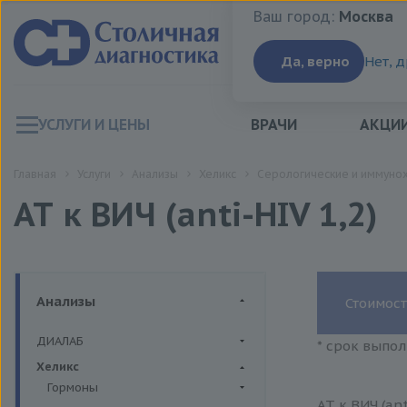
Ваш город:
Москва
Ваш город:
Москва
Да, верно
Нет, 
УСЛУГИ И ЦЕНЫ
ВРАЧИ
АКЦИ
Главная
Услуги
Анализы
Хеликс
Серологические и иммуно
АТ к ВИЧ (anti-HIV 1,2)
Анализы
Стоимост
ДИАЛАБ
* срок выпол
Биохимия крови
Хеликс
Гормоны
АТ к ВИЧ (an