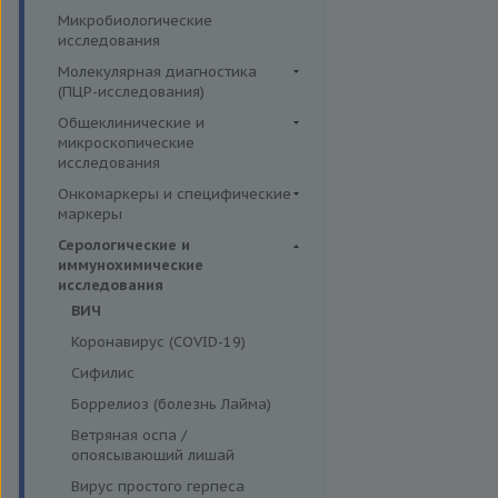
Симптомные профили
Липидный обмен
Иммуномодуляторы
Микробиологические
Гормоны и их метаболиты в
Скрининговые исследования
Маркёры воспаления и
исследования
крови
острофазовые белки
Молекулярная диагностика
Маркёры риска сердечно-
(ПЦР-исследования)
сосудистых заболеваний
Аденовирусная инфекция
Общеклинические и
Минеральный обмен
микроскопические
Анализ микробиоценоза
исследования
Обмен белков
влагалища
Кал
Онкомаркеры и специфические
Обмен железа
Вирусы герпеса 6,7,8 типов
маркеры
Кровь
Пигментный обмен
Гарднереллез
Онкомаркеры
Серологические и
Мокрота
Углеводный обмен
Гепатит G
иммунохимические
Специфические маркеры
Моча
исследования
Ферменты
Гонорея
ВИЧ
Микроскопические
Гранулоцитарный анаплазмоз
исследования
Коронавирус (COVID-19)
Лептоспироз
Сифилис
Моноцитарный эрлихиоз
Боррелиоз (болезнь Лайма)
Папилломавирусная инфекция
Ветряная оспа /
Парвовирус
опоясывающий лишай
Стрептококковая инфекция
Вирус простого герпеса