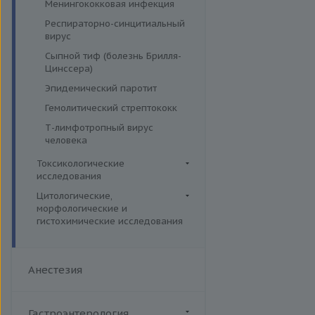
Менингококковая инфекция
Респираторно-синцитиальный
вирус
Сыпной тиф (болезнь Брилля-
Цинссера)
Эпидемический паротит
Гемолитический стрептококк
Т-лимфотропный вирус
человека
Токсикологические
исследования
Лекарственный мониторинг
Цитологические,
морфологические и
Комплексные исследования
гистохимические исследования
Вирусные гепатиты
Микроэлементы и тяжелые
Цитогенетические
металлы (Волосы)
Ежегодные обследования
исследования
Микроэлементы и тяжелые
Здоровье ребенка
Анестезия
Гистологические исследования
металлы (Кровь)
Интимное здоровье
Дополнительные услуги
Микроэлементы и тяжелые
Комплексная диагностика
металлы (Моча)
Иммуногистохимические и
Гастроэнтерология