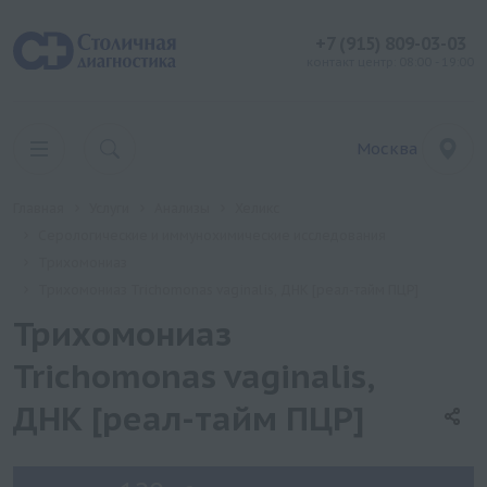
+7 (915) 809-03-03
контакт центр: 08:00 - 19:00
Москва
Главная
Услуги
Анализы
Хеликс
Серологические и иммунохимические исследования
Трихомониаз
Трихомониаз Trichomonas vaginalis, ДНК [реал-тайм ПЦР]
Трихомониаз
Trichomonas vaginalis,
ДНК [реал-тайм ПЦР]