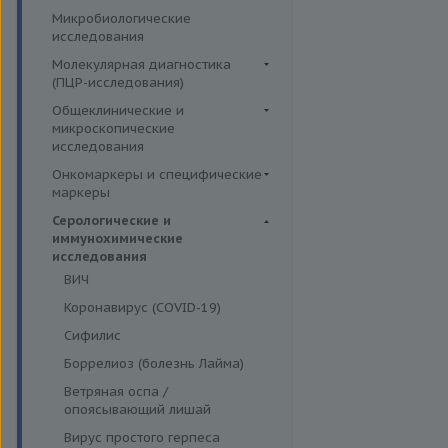
Симптомные профили
Липидный обмен
Иммуномодуляторы
Микробиологические
Гормоны и их метаболиты в
Скрининговые исследования
Маркёры воспаления и
исследования
крови
острофазовые белки
Молекулярная диагностика
Маркёры риска сердечно-
(ПЦР-исследования)
сосудистых заболеваний
Аденовирусная инфекция
Общеклинические и
Минеральный обмен
микроскопические
Анализ микробиоценоза
исследования
Обмен белков
влагалища
Кал
Онкомаркеры и специфические
Обмен железа
Вирусы герпеса 6,7,8 типов
маркеры
Кровь
Пигментный обмен
Гарднереллез
Онкомаркеры
Серологические и
Мокрота
Углеводный обмен
Гепатит G
иммунохимические
Специфические маркеры
Моча
исследования
Ферменты
Гонорея
ВИЧ
Микроскопические
Гранулоцитарный анаплазмоз
исследования
Коронавирус (COVID-19)
Лептоспироз
Сифилис
Моноцитарный эрлихиоз
Боррелиоз (болезнь Лайма)
Папилломавирусная инфекция
Ветряная оспа /
Парвовирус
опоясывающий лишай
Стрептококковая инфекция
Вирус простого герпеса