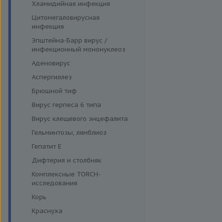
Хламидийная инфекция
Цитомегаловирусная
инфекция
Эпштейна-Барр вирус /
инфекционный мононуклеоз
Аденовирус
Аспергиллез
Брюшной тиф
Вирус герпеса 6 типа
Вирус клещевого энцефалита
Гельминтозы, лямблиоз
Гепатит E
Дифтерия и столбняк
Комплексные TORCH-
исследования
Корь
Краснуха