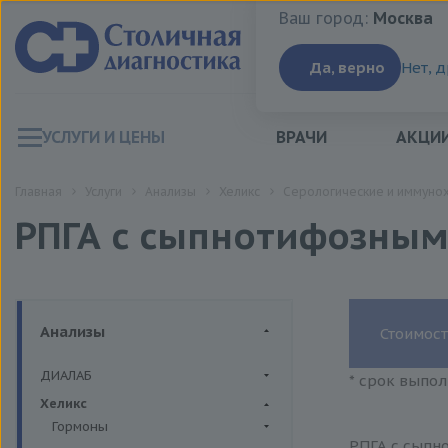
Ваш город:
Москва
Ваш город:
Москва
Да, верно
Нет, 
УСЛУГИ И ЦЕНЫ
ВРАЧИ
АКЦИ
Главная
Услуги
Анализы
Хеликс
Серологические и иммуно
РПГА с сыпнотифозным
Анализы
Стоимост
ДИАЛАБ
* срок выпол
Биохимия крови
Хеликс
Гормоны
РПГА с сыпн