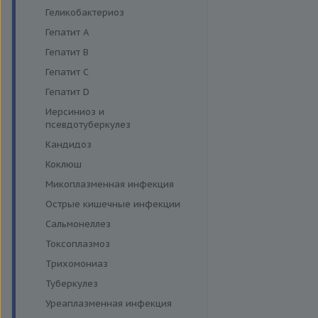
Энтеровирусная инфекция
Геликобактериоз
Грипп
Гепатит A
Диагностика дерматофитов
Гепатит B
Гепатит C
Гепатит D
Иерсиниоз и
псевдотуберкулез
Кандидоз
Коклюш
Микоплазменная инфекция
Острые кишечные инфекции
Сальмонеллез
Токсоплазмоз
Трихомониаз
Туберкулез
Уреаплазменная инфекция