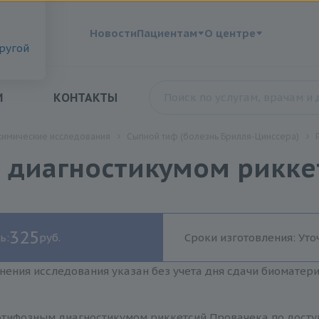
?
Новости
Пациентам
О центре
другой
И
КОНТАКТЫ
химические исследования
Сыпной тиф (болезнь Брилля-Цинссера)
 диагностикумом рикке
325
ь:
руб.
Сроки изготовления: Уто
нения исследования указан без учета дня сдачи биоматер
отифозным диагностикумом риккетсий Провачека по доступ