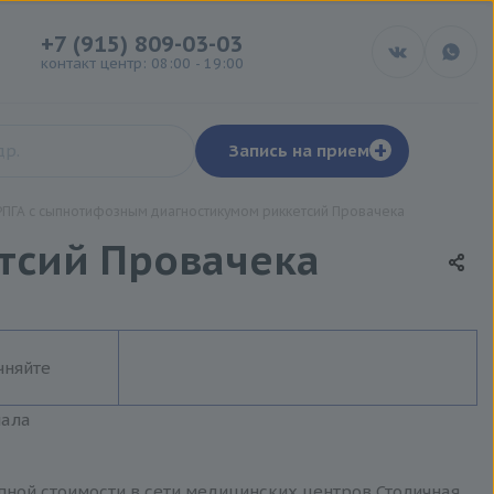
+7 (915) 809-03-03
контакт центр: 08:00 - 19:00
+
Запись на прием
РПГА с сыпнотифозным диагностикумом риккетсий Провачека
тсий Провачека
чняйте
иала
ной стоимости в сети медицинских центров Столичная