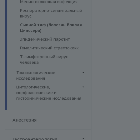
Менингококковая инфекция
Респираторно-синцитиальный
вирус
Сыпной тиф (болезнь Брилля-
Цинссера)
Эпидемический паротит
Гемолитический стрептококк
Т-лимфотропный вирус
человека
Токсикологические
исследования
Лекарственный мониторинг
Цитологические,
морфологические и
Комплексные исследования
гистохимические исследования
Вирусные гепатиты
Микроэлементы и тяжелые
Цитогенетические
металлы (Волосы)
Ежегодные обследования
исследования
Микроэлементы и тяжелые
Здоровье ребенка
Анестезия
Гистологические исследования
металлы (Кровь)
Интимное здоровье
Дополнительные услуги
Микроэлементы и тяжелые
Комплексная диагностика
металлы (Моча)
Иммуногистохимические и
Гастроэнтерология