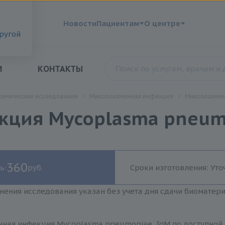
?
Новости
Пациентам
О центре
другой
И
КОНТАКТЫ
химические исследования
Микоплазменная инфекция
Микоплазмен
ция Mycoplasma pneumo
360
ь:
руб.
Сроки изготовления: Уто
нения исследования указан без учета дня сдачи биоматер
ная инфекция Mycoplasma pneumoniae, IgM по доступной 