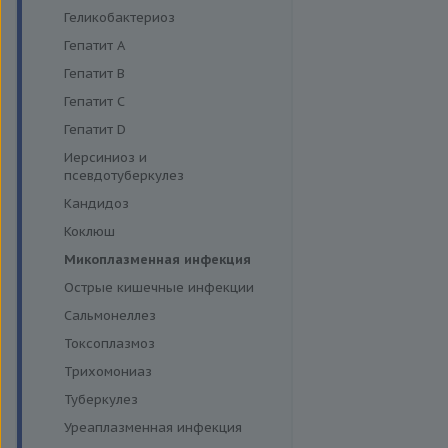
Энтеровирусная инфекция
Геликобактериоз
Грипп
Гепатит A
Диагностика дерматофитов
Гепатит B
Гепатит C
Гепатит D
Иерсиниоз и
псевдотуберкулез
Кандидоз
Коклюш
Микоплазменная инфекция
Острые кишечные инфекции
Сальмонеллез
Токсоплазмоз
Трихомониаз
Туберкулез
Уреаплазменная инфекция