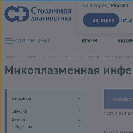
Ваш город:
Москва
Ваш город:
Москва
Да, верно
Нет, 
УСЛУГИ И ЦЕНЫ
ВРАЧИ
АКЦИ
Главная
Услуги
Анализы
Хеликс
Серологические и иммуно
Микоплазменная инфек
Анализы
Стоимост
ДИАЛАБ
* срок выпол
Биохимия крови
Хеликс
Гормоны
Микоплазмен