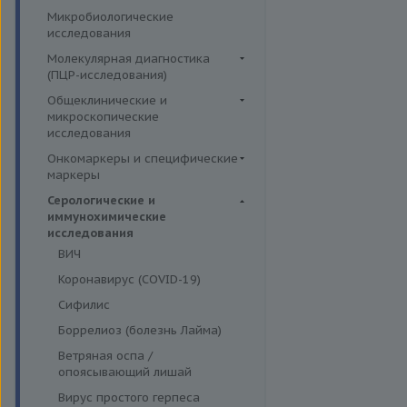
Симптомные профили
Липидный обмен
Иммуномодуляторы
Микробиологические
Гормоны и их метаболиты в
Скрининговые исследования
Маркёры воспаления и
исследования
крови
острофазовые белки
Молекулярная диагностика
Маркёры риска сердечно-
(ПЦР-исследования)
сосудистых заболеваний
Аденовирусная инфекция
Общеклинические и
Минеральный обмен
микроскопические
Анализ микробиоценоза
исследования
Обмен белков
влагалища
Кал
Онкомаркеры и специфические
Обмен железа
Вирусы герпеса 6,7,8 типов
маркеры
Кровь
Пигментный обмен
Гарднереллез
Онкомаркеры
Серологические и
Мокрота
Углеводный обмен
Гепатит G
иммунохимические
Специфические маркеры
Моча
исследования
Ферменты
Гонорея
ВИЧ
Микроскопические
Гранулоцитарный анаплазмоз
исследования
Коронавирус (COVID-19)
Лептоспироз
Сифилис
Моноцитарный эрлихиоз
Боррелиоз (болезнь Лайма)
Папилломавирусная инфекция
Ветряная оспа /
Парвовирус
опоясывающий лишай
Стрептококковая инфекция
Вирус простого герпеса