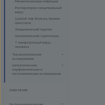
Менингококковая инфекция
Респираторно-синцитиальный
вирус
Сыпной тиф (болезнь Брилля-
Цинссера)
Эпидемический паротит
Гемолитический стрептококк
Т-лимфотропный вирус
человека
Токсикологические
исследования
Лекарственный мониторинг
Цитологические,
морфологические и
Комплексные исследования
гистохимические исследования
Вирусные гепатиты
Микроэлементы и тяжелые
Цитогенетические
металлы (Волосы)
Ежегодные обследования
исследования
Микроэлементы и тяжелые
Здоровье ребенка
Анестезия
Гистологические исследования
металлы (Кровь)
Интимное здоровье
Дополнительные услуги
Микроэлементы и тяжелые
Комплексная диагностика
металлы (Моча)
Иммуногистохимические и
Гастроэнтерология