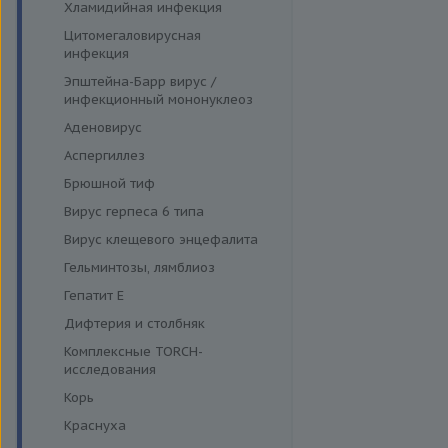
Хламидийная инфекция
Цитомегаловирусная
инфекция
Эпштейна-Барр вирус /
инфекционный мононуклеоз
Аденовирус
Аспергиллез
Брюшной тиф
Вирус герпеса 6 типа
Вирус клещевого энцефалита
Гельминтозы, лямблиоз
Гепатит E
Дифтерия и столбняк
Комплексные TORCH-
исследования
Корь
Краснуха