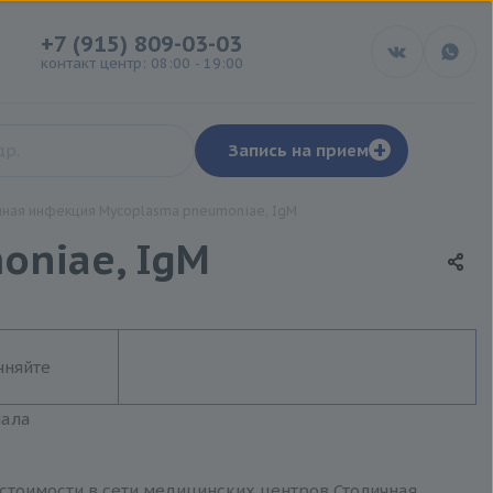
+7 (915) 809-03-03
контакт центр: 08:00 - 19:00
+
Запись на прием
ная инфекция Mycoplasma pneumoniae, IgM
niae, IgM
чняйте
иала
стоимости в сети медицинских центров Столичная