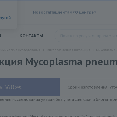
?
Новости
Пациентам
О центре
другой
И
КОНТАКТЫ
химические исследования
Микоплазменная инфекция
Микоплазмен
ция Mycoplasma pneumo
360
ь:
руб.
Сроки изготовления: Уто
нения исследования указан без учета дня сдачи биоматер
ная инфекция Mycoplasma pneumoniae, IgA по доступной с