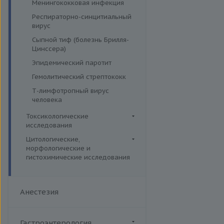
Менингококковая инфекция
Респираторно-синцитиальный
вирус
Сыпной тиф (болезнь Брилля-
Цинссера)
Эпидемический паротит
Гемолитический стрептококк
Т-лимфотропный вирус
человека
Токсикологические
исследования
Лекарственный мониторинг
Цитологические,
морфологические и
Комплексные исследования
гистохимические исследования
Вирусные гепатиты
Микроэлементы и тяжелые
Цитогенетические
металлы (Волосы)
Ежегодные обследования
исследования
Микроэлементы и тяжелые
Здоровье ребенка
Анестезия
Гистологические исследования
металлы (Кровь)
Интимное здоровье
Дополнительные услуги
Микроэлементы и тяжелые
Комплексная диагностика
металлы (Моча)
Иммуногистохимические и
Гастроэнтерология