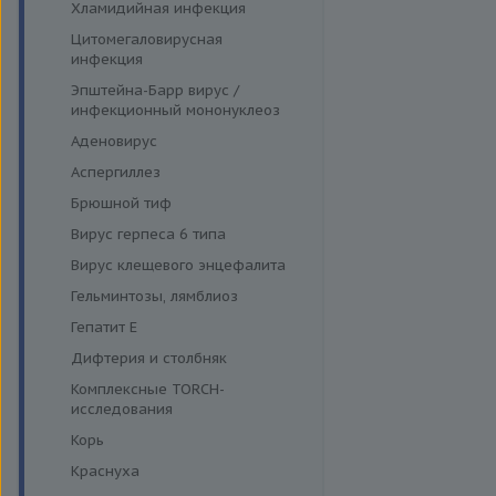
Хламидийная инфекция
Цитомегаловирусная
инфекция
Эпштейна-Барр вирус /
инфекционный мононуклеоз
Аденовирус
Аспергиллез
Брюшной тиф
Вирус герпеса 6 типа
Вирус клещевого энцефалита
Гельминтозы, лямблиоз
Гепатит E
Дифтерия и столбняк
Комплексные TORCH-
исследования
Корь
Краснуха