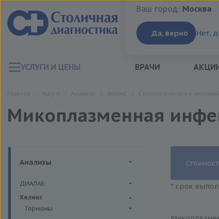
Ваш город:
Москва
Ваш город:
Москва
Да, верно
Нет, 
УСЛУГИ И ЦЕНЫ
ВРАЧИ
АКЦИ
Главная
Услуги
Анализы
Хеликс
Серологические и иммуно
Микоплазменная инфек
Анализы
Стоимост
ДИАЛАБ
* срок выпол
Биохимия крови
Хеликс
Гормоны
Микоплазмен