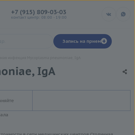
+7 (915) 809-03-03
контакт центр: 08:00 - 19:00
+
Запись на прием
ная инфекция Mycoplasma pneumoniae, IgA
niae, IgA
чняйте
иала
тоимости в сети медицинских центров Столичная