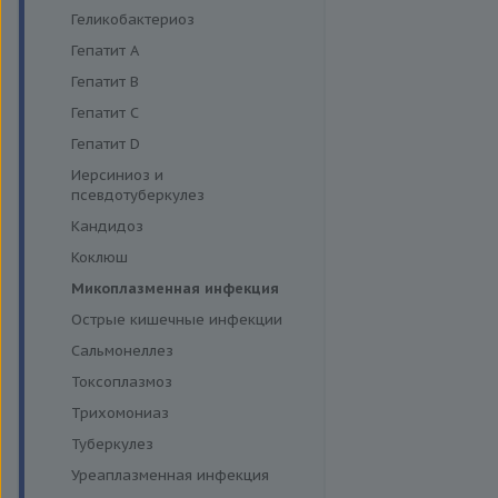
Энтеровирусная инфекция
Геликобактериоз
Грипп
Гепатит A
Диагностика дерматофитов
Гепатит B
Гепатит C
Гепатит D
Иерсиниоз и
псевдотуберкулез
Кандидоз
Коклюш
Микоплазменная инфекция
Острые кишечные инфекции
Сальмонеллез
Токсоплазмоз
Трихомониаз
Туберкулез
Уреаплазменная инфекция