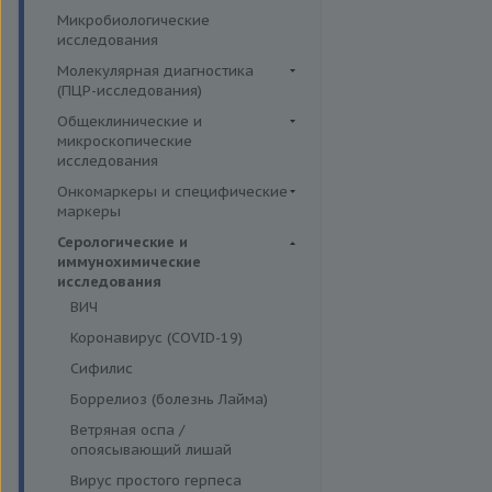
Симптомные профили
Липидный обмен
Иммуномодуляторы
Микробиологические
Гормоны и их метаболиты в
Скрининговые исследования
Маркёры воспаления и
исследования
крови
острофазовые белки
Молекулярная диагностика
Маркёры риска сердечно-
(ПЦР-исследования)
сосудистых заболеваний
Аденовирусная инфекция
Общеклинические и
Минеральный обмен
микроскопические
Анализ микробиоценоза
исследования
Обмен белков
влагалища
Кал
Онкомаркеры и специфические
Обмен железа
Вирусы герпеса 6,7,8 типов
маркеры
Кровь
Пигментный обмен
Гарднереллез
Онкомаркеры
Серологические и
Мокрота
Углеводный обмен
Гепатит G
иммунохимические
Специфические маркеры
Моча
исследования
Ферменты
Гонорея
ВИЧ
Микроскопические
Гранулоцитарный анаплазмоз
исследования
Коронавирус (COVID-19)
Лептоспироз
Сифилис
Моноцитарный эрлихиоз
Боррелиоз (болезнь Лайма)
Папилломавирусная инфекция
Ветряная оспа /
Парвовирус
опоясывающий лишай
Стрептококковая инфекция
Вирус простого герпеса