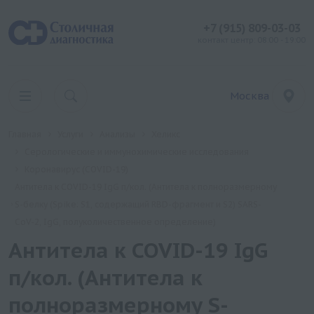
+7 (915) 809-03-03
контакт центр: 08:00 - 19:00
Москва
Главная
Услуги
Анализы
Хеликс
Серологические и иммунохимические исследования
Коронавирус (COVID-19)
Антитела к COVID-19 IgG п/кол. (Антитела к полноразмерному
S-белку (Spike: S1, содержащий RBD-фрагмент и S2) SARS-
CoV-2, IgG, полуколичественное определение)
Антитела к COVID-19 IgG
п/кол. (Антитела к
полноразмерному S-