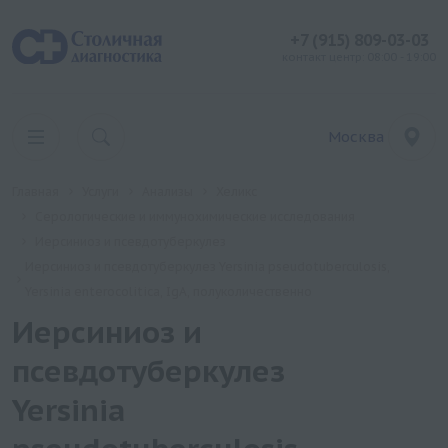
+7 (915) 809-03-03
контакт центр: 08:00 - 19:00
Москва
Главная
Услуги
Анализы
Хеликс
Серологические и иммунохимические исследования
Иерсиниоз и псевдотуберкулез
Иерсиниоз и псевдотуберкулез Yersinia pseudotuberculosis,
Yersinia enterocolitica, IgА, полуколичественно
Иерсиниоз и
псевдотуберкулез
Yersinia