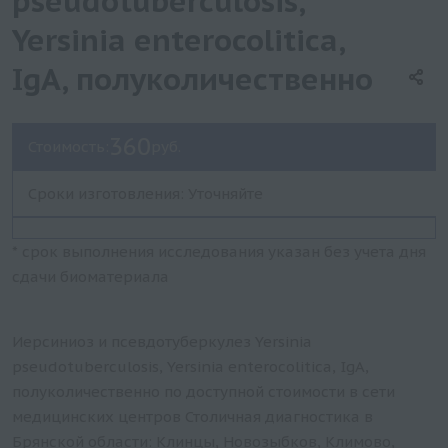
pseudotuberculosis,
Yersinia enterocolitica,
IgА, полуколичественно
360
Стоимость:
руб.
Сроки изготовления: Уточняйте
* срок выполнения исследования указан без учета дня
сдачи биоматериала
Иерсиниоз и псевдотуберкулез Yersinia
pseudotuberculosis, Yersinia enterocolitica, IgА,
полуколичественно по доступной стоимости в сети
медицинских центров Столичная диагностика в
Брянской области: Клинцы, Новозыбков, Климово,