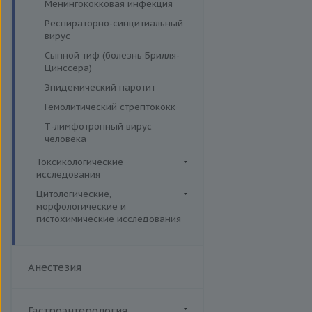
Менингококковая инфекция
Респираторно-синцитиальный
вирус
Сыпной тиф (болезнь Брилля-
Цинссера)
Эпидемический паротит
Гемолитический стрептококк
Т-лимфотропный вирус
человека
Токсикологические
исследования
Лекарственный мониторинг
Цитологические,
морфологические и
Комплексные исследования
гистохимические исследования
Вирусные гепатиты
Микроэлементы и тяжелые
Цитогенетические
металлы (Волосы)
Ежегодные обследования
исследования
Микроэлементы и тяжелые
Здоровье ребенка
Анестезия
Гистологические исследования
металлы (Кровь)
Интимное здоровье
Дополнительные услуги
Микроэлементы и тяжелые
Комплексная диагностика
металлы (Моча)
Иммуногистохимические и
Гастроэнтерология