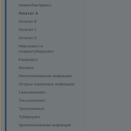
Энтеровирусная инфекция
Геликобактериоз
Грипп
Гепатит A
Диагностика дерматофитов
Гепатит B
Гепатит C
Гепатит D
Иерсиниоз и
псевдотуберкулез
Кандидоз
Коклюш
Микоплазменная инфекция
Острые кишечные инфекции
Сальмонеллез
Токсоплазмоз
Трихомониаз
Туберкулез
Уреаплазменная инфекция