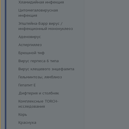
Хламидийная инфекция
Цитомегаловирусная
инфекция
Эпштейна-Барр вирус /
инфекционный мононуклеоз
Аденовирус
Аспергиллез
Брюшной тиф
Вирус герпеса 6 типа
Вирус клещевого энцефалита
Гельминтозы, лямблиоз
Гепатит E
Дифтерия и столбняк
Комплексные TORCH-
исследования
Корь
Краснуха