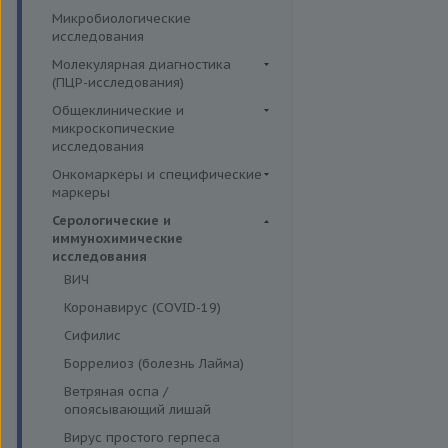
Симптомные профили
Липидный обмен
Иммуномодуляторы
Микробиологические
Гормоны и их метаболиты в
Скрининговые исследования
Маркёры воспаления и
исследования
крови
острофазовые белки
Молекулярная диагностика
Маркёры риска сердечно-
(ПЦР-исследования)
сосудистых заболеваний
Аденовирусная инфекция
Общеклинические и
Минеральный обмен
микроскопические
Анализ микробиоценоза
исследования
Обмен белков
влагалища
Кал
Онкомаркеры и специфические
Обмен железа
Вирусы герпеса 6,7,8 типов
маркеры
Кровь
Пигментный обмен
Гарднереллез
Онкомаркеры
Серологические и
Мокрота
Углеводный обмен
Гепатит G
иммунохимические
Специфические маркеры
Моча
исследования
Ферменты
Гонорея
ВИЧ
Микроскопические
Гранулоцитарный анаплазмоз
исследования
Коронавирус (COVID-19)
Лептоспироз
Сифилис
Моноцитарный эрлихиоз
Боррелиоз (болезнь Лайма)
Папилломавирусная инфекция
Ветряная оспа /
Парвовирус
опоясывающий лишай
Стрептококковая инфекция
Вирус простого герпеса