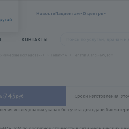
?
Новости
Пациентам
О центре
другой
И
КОНТАКТЫ
химические исследования
Гепатит A
Гепатит A anti-HAV, IgM
745
ь:
руб.
Сроки изготовления: Уто
нения исследования указан без учета дня сдачи биоматер
ti-HAV, IgM по доступной стоимости в сети медицинских це