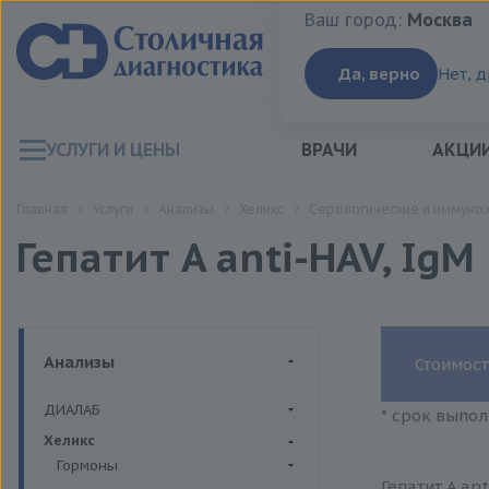
Ваш город:
Москва
Ваш город:
Москва
Да, верно
Нет, 
УСЛУГИ И ЦЕНЫ
ВРАЧИ
АКЦИ
Главная
Услуги
Анализы
Хеликс
Серологические и иммуно
Гепатит A anti-HAV, IgM
Анализы
Стоимост
ДИАЛАБ
* срок выпол
Биохимия крови
Хеликс
Гормоны
Гепатит A an