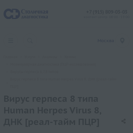
+7 (915) 809-03-03
контакт центр: 08:00 - 19:00
Москва
Главная
Услуги
Анализы
Хеликс
Молекулярная диагностика (ПЦР-исследования)
Вирусы герпеса 6,7,8 типов
Вирус герпеса 8 типа Human Herpes Virus 8, ДНК [реал-тайм
ПЦР]
Вирус герпеса 8 типа
Human Herpes Virus 8,
ДНК [реал-тайм ПЦР]