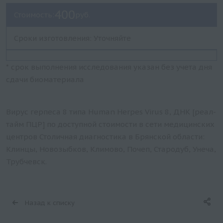
400
Стоимость:
руб.
Сроки изготовления: Уточняйте
* срок выполнения исследования указан без учета дня
сдачи биоматериала
Вирус герпеса 8 типа Human Herpes Virus 8, ДНК [реал-
тайм ПЦР] по доступной стоимости в сети медицинских
центров Столичная диагностика в Брянской области:
Клинцы, Новозыбков, Климово, Почеп, Стародуб, Унеча,
Трубчевск.
Назад к списку