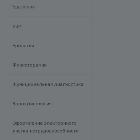
Корь
Удаления
Краснуха
Менингококковая инфекция
УЗИ
Респираторно-синцитиальный
вирус
Сыпной тиф (болезнь Брилля-
Урология
Цинссера)
Эпидемический паротит
Физиотерапия
Гемолитический стрептококк
Т-лимфотропный вирус
человека
Функциональная диагностика
Эндокринология
Оформление электронного
листка нетрудоспособности