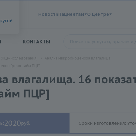
?
Новости
Пациентам
О центре
другой
И
КОНТАКТЫ
 (ПЦР-исследования)
Анализ микробиоценоза влагалища
венно [реал-тайм ПЦР]
 влагалища. 16 показа
айм ПЦР]
2020
ь:
руб.
Сроки изготовления: Уто