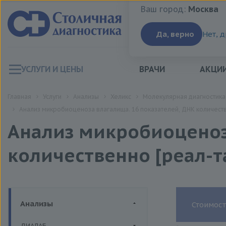
Ваш город:
Москва
Ваш город:
Москва
Да, верно
Нет, 
УСЛУГИ И ЦЕНЫ
ВРАЧИ
АКЦИ
Главная
Услуги
Анализы
Хеликс
Молекулярная диагностика
Анализ микробиоценоза влагалища. 16 показателей, ДНК количест
Анализ микробиоценоза
количественно [реал-т
Анализы
Стоимост
ДИАЛАБ