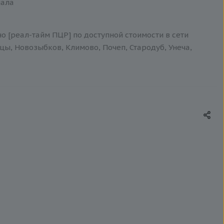
иала
 [реал-тайм ПЦР] по доступной стоимости в сети
цы, Новозыбков, Климово, Почеп, Стародуб, Унеча,