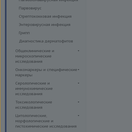
Парвовирус
Стрептококковая инфекция
Энтеровирусная инфекция
Грипп
Диагностика дерматофитов
Общеклинические и
микроскопические
исследования
Кал
Онкомаркеры и специфические
маркеры
Кровь
Онкомаркеры
Серологические и
Мокрота
иммунохимические
Специфические маркеры
Моча
исследования
ВИЧ
Микроскопические
Токсикологические
исследования
исследования
Коронавирус (COVID-19)
Лекарственный мониторинг
Цитологические,
Сифилис
морфологические и
Комплексные исследования
Боррелиоз (болезнь Лайма)
гистохимические исследования
Вирусные гепатиты
Микроэлементы и тяжелые