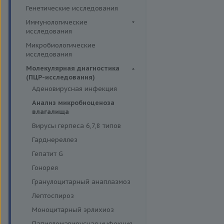
Пищевая непереносимость
желез
Прочие аллергены IgE, IgG
Комплексные исследования на
Гемостазиология
Генетические исследования
Прогнозирование
витамины, микроэлементы и
Функция поджелудочной
Иммуногематология
Иммунологические
эффективности АСИТ
жирные кислоты
железы и диагностика
исследования
диабета
Симптомные профили
Липидный обмен
Иммуномодуляторы
Микробиологические
Гормоны и их метаболиты в
Скрининговые исследования
Маркёры воспаления и
исследования
крови
острофазовые белки
Молекулярная диагностика
Маркёры риска сердечно-
(ПЦР-исследования)
сосудистых заболеваний
Аденовирусная инфекция
Минеральный обмен
Анализ микробиоценоза
Обмен белков
влагалища
Обмен железа
Вирусы герпеса 6,7,8 типов
Пигментный обмен
Гарднереллез
Углеводный обмен
Гепатит G
Ферменты
Гонорея
Гранулоцитарный анаплазмоз
Лептоспироз
Моноцитарный эрлихиоз
Папилломавирусная инфекция