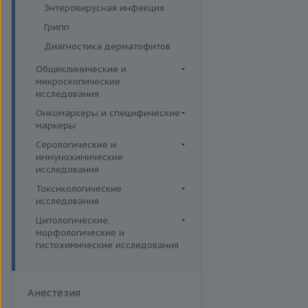
Энтеровирусная инфекция
Грипп
Диагностика дерматофитов
Общеклинические и
микроскопические
исследования
Кал
Онкомаркеры и специфические
маркеры
Кровь
Онкомаркеры
Серологические и
Мокрота
иммунохимические
Специфические маркеры
Моча
исследования
ВИЧ
Микроскопические
Токсикологические
исследования
исследования
Коронавирус (COVID-19)
Лекарственный мониторинг
Цитологические,
Сифилис
морфологические и
Комплексные исследования
Боррелиоз (болезнь Лайма)
гистохимические исследования
Вирусные гепатиты
Микроэлементы и тяжелые
Цитогенетические
Ветряная оспа /
металлы (Волосы)
Ежегодные обследования
исследования
опоясывающий лишай
Микроэлементы и тяжелые
Здоровье ребенка
Анестезия
Гистологические исследования
Вирус простого герпеса
металлы (Кровь)