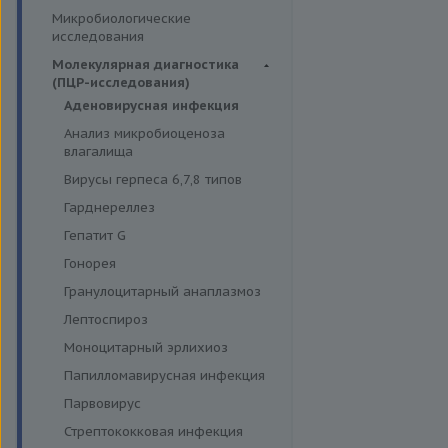
Симптомные профили
Липидный обмен
Иммуномодуляторы
Микробиологические
Гормоны и их метаболиты в
Скрининговые исследования
Маркёры воспаления и
исследования
крови
острофазовые белки
Молекулярная диагностика
Маркёры риска сердечно-
(ПЦР-исследования)
сосудистых заболеваний
Аденовирусная инфекция
Минеральный обмен
Анализ микробиоценоза
Обмен белков
влагалища
Обмен железа
Вирусы герпеса 6,7,8 типов
Пигментный обмен
Гарднереллез
Углеводный обмен
Гепатит G
Ферменты
Гонорея
Гранулоцитарный анаплазмоз
Лептоспироз
Моноцитарный эрлихиоз
Папилломавирусная инфекция
Парвовирус
Стрептококковая инфекция