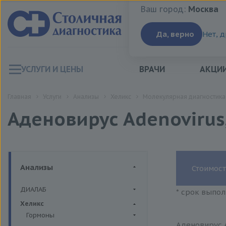
Ваш город:
Москва
Ваш город:
Москва
Да, верно
Нет, 
УСЛУГИ И ЦЕНЫ
ВРАЧИ
АКЦИ
Главная
Услуги
Анализы
Хеликс
Молекулярная диагностика
Аденовирус Adenovirus
Анализы
Стоимост
ДИАЛАБ
* срок выпол
Биохимия крови
Хеликс
Гормоны
Аденовирус A