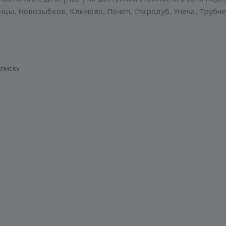
нцы, Новозыбков, Климово, Почеп, Стародуб, Унеча, Трубче
списку