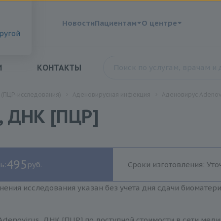
?
Новости
Пациентам
О центре
другой
И
КОНТАКТЫ
 (ПЦР-исследования)
Аденовирусная инфекция
Аденовирус Adenovi
, ДНК [ПЦР]
495
ь:
руб.
Сроки изготовления: Уто
нения исследования указан без учета дня сдачи биоматер
denovirus, ДНК [ПЦР] по доступной стоимости в сети мед