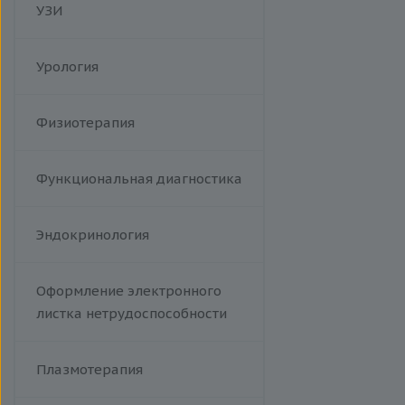
УЗИ
Респираторно-синцитиальный
вирус
Сыпной тиф (болезнь Брилля-
Урология
Цинссера)
Эпидемический паротит
Физиотерапия
Гемолитический стрептококк
Т-лимфотропный вирус
человека
Функциональная диагностика
Эндокринология
Оформление электронного
листка нетрудоспособности
Плазмотерапия