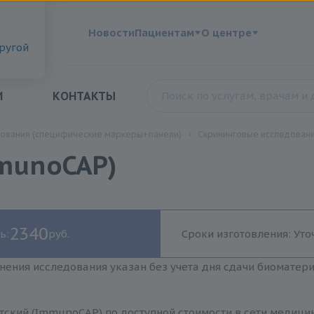
?
Новости
Пациентам
О центре
другой
И
КОНТАКТЫ
дования (специфические маркеры+панели)
Скрининговые исследован
munoCAP)
2340
ь:
руб.
Сроки изготовления: Уто
нения исследования указан без учета дня сдачи биоматер
тский (ImmunoCAP) по доступной стоимости в сети медици