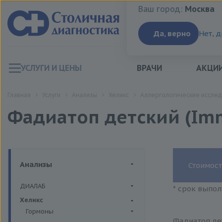
Ваш город:
Москва
Ваш город:
Москва
Да, верно
Нет, 
УСЛУГИ И ЦЕНЫ
ВРАЧИ
АКЦИ
Главная
Услуги
Анализы
Хеликс
Аллергологические иссле
Фадиатоп детский (Im
Анализы
Стоимост
ДИАЛАБ
* срок выпол
Биохимия крови
Хеликс
Гормоны
Фадиатоп де