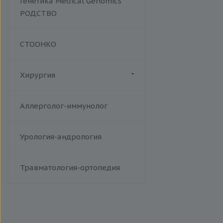
Генетика Medical Genomics
РОДСТВО
СТООНКО
Хирургия
Флебология
Аллерголог-иммунолог
Урология-андрология
Травматология-ортопедия