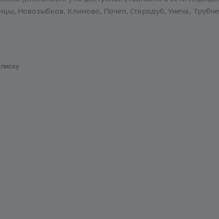
нцы, Новозыбков, Климово, Почеп, Стародуб, Унеча, Трубче
списку