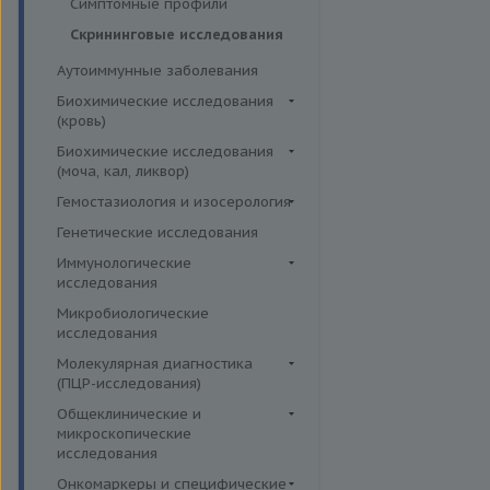
Симптомные профили
Гормоны и их метаболиты в
Скрининговые исследования
крови
Аутоиммунные заболевания
Биохимические исследования
(кровь)
Витамины
Биохимические исследования
(моча, кал, ликвор)
Жирные кислоты,
аминоклислоты, основания
Ликвор
Гемостазиология и изосерология
Комплексные исследования на
Гемостазиология
Генетические исследования
витамины, микроэлементы и
Иммуногематология
Иммунологические
жирные кислоты
исследования
Липидный обмен
Иммуномодуляторы
Микробиологические
Маркёры воспаления и
исследования
острофазовые белки
Молекулярная диагностика
Маркёры риска сердечно-
(ПЦР-исследования)
сосудистых заболеваний
Аденовирусная инфекция
Общеклинические и
Минеральный обмен
микроскопические
Анализ микробиоценоза
исследования
Обмен белков
влагалища
Кал
Онкомаркеры и специфические
Обмен железа
Вирусы герпеса 6,7,8 типов