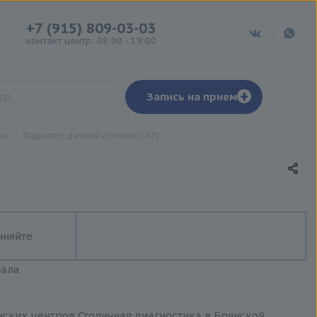
+7 (915) 809-03-03
контакт центр: 08:00 - 19:00
+
Запись на прием
ия
Фадиатоп детский (ImmunoCAP)
чняйте
иала
нских центров Столичная диагностика в Брянской