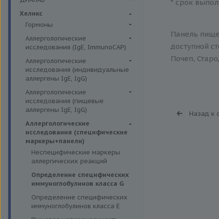
* срок выпол
Биохимия крови
Хеликс
Гормоны
Панель пищев
Репродуктивная система
Аллергологические
доступной ст
исследования (IgE, ImmunoCAP)
Щитовидная железа
Почеп, Старо
Аллергены животных
Аллергологические
Гормоны и их метаболиты в
исследования (индивидуальные
др. биоматериалах
Аллергены пыльцы
аллергены IgE, IgG)
Гормоны и их метаболиты в
Аллергокомпоненты
Аллергены гельминтов IgE
Аллергологические
моче
Бытовые аллергены
исследования (пищевые
Аллергены деревьев IgE, IgG
Диагностика и мониторинг
аллергены IgE, IgG)
Пищевые аллегрены
Назад к 
беременности
Аллергены животных IgE, IgG
Пищевые аллегрены IgE
Аллергологические
Регуляция жирового обмена
Аллергены металлов IgE
исследования (специфические
Пищевые аллегрены IgG
маркеры+панели)
Секреторная функция
Аллергены сорных трав IgE
Неспецифические маркеры
желудка
Аллергены трав IgE
аллергических реакций
Соматотропная функция
Бытовые аллергены IgE, IgG
Определение специфических
гипофиза
иммуноглобулинов класса G
Инсектные аллергены IgE
Функция
Определение специфических
надпочечников,гипертония
Лекарственные аллергены IgE,
иммуноглобулинов класса Е
IgG
Функция паращитовидных