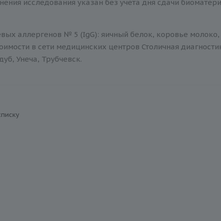
нения исследования указан без учета дня сдачи биоматер
ых аллергенов № 5 (IgG): яичный белок, коровье молоко, 
оимости в сети медицинских центров Столичная диагности
дуб, Унеча, Трубчевск.
списку