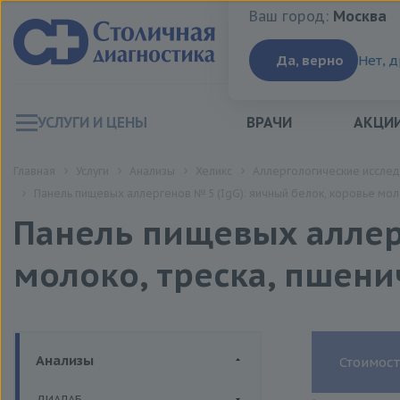
Ваш город:
Москва
Ваш город:
Москва
Да, верно
Нет, 
УСЛУГИ И ЦЕНЫ
ВРАЧИ
АКЦИ
Главная
Услуги
Анализы
Хеликс
Аллергологические иссле
Панель пищевых аллергенов № 5 (IgG): яичный белок, коровье моло
Панель пищевых аллерг
молоко, треска, пшени
Анализы
Стоимост
ДИАЛАБ