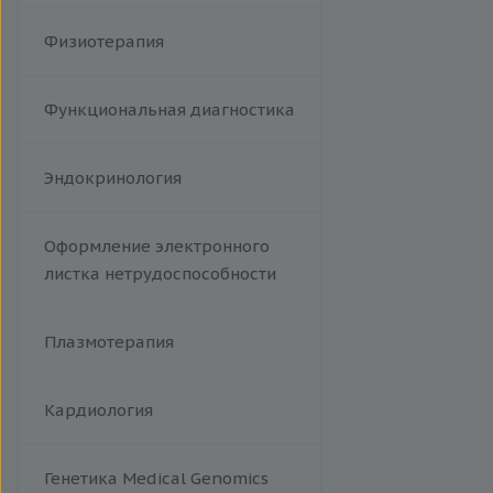
Эпидемический паротит
Физиотерапия
Гемолитический стрептококк
Т-лимфотропный вирус
человека
Функциональная диагностика
Эндокринология
Оформление электронного
листка нетрудоспособности
Плазмотерапия
Кардиология
Генетика Medical Genomics