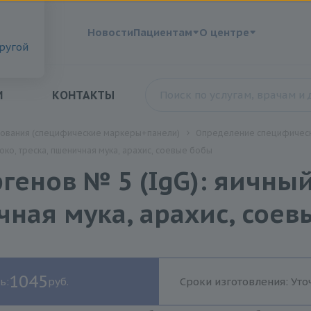
?
Новости
Пациентам
О центре
другой
И
КОНТАКТЫ
дования (специфические маркеры+панели)
Определение специфическ
ко, треска, пшеничная мука, арахис, соевые бобы
енов № 5 (IgG): яичный
чная мука, арахис, сое
1045
ь:
руб.
Сроки изготовления: Уто