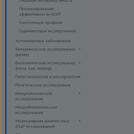
Пищевая непереносимость
желез
Прочие аллергены IgE, IgG
Прогнозирование
Функция поджелудочной
эффективности АСИТ
железы и диагностика
диабета
Симптомные профили
Гормоны и их метаболиты в
Скрининговые исследования
крови
Аутоиммунные заболевания
Биохимические исследования
(кровь)
Витамины
Биохимические исследования
(моча, кал, ликвор)
Жирные кислоты,
аминоклислоты, основания
Ликвор
Гемостазиология и изосерология
Комплексные исследования на
Гемостазиология
Генетические исследования
витамины, микроэлементы и
Иммуногематология
Иммунологические
жирные кислоты
исследования
Липидный обмен
Иммуномодуляторы
Микробиологические
Маркёры воспаления и
исследования
острофазовые белки
Молекулярная диагностика
Маркёры риска сердечно-
(ПЦР-исследования)
сосудистых заболеваний
Аденовирусная инфекция