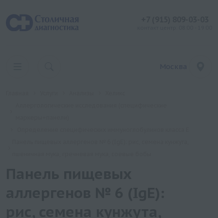
+7 (915) 809-03-03
контакт центр: 08:00 - 19:00
Москва
Главная
Услуги
Анализы
Хеликс
Аллергологические исследования (специфические
маркеры+панели)
Определение специфических иммуноглобулинов класса Е
Панель пищевых аллергенов № 6 (IgE): рис, семена кунжута,
пшеничная мука, гречневая мука, соевые бобы
Панель пищевых
аллергенов № 6 (IgE):
рис, семена кунжута,