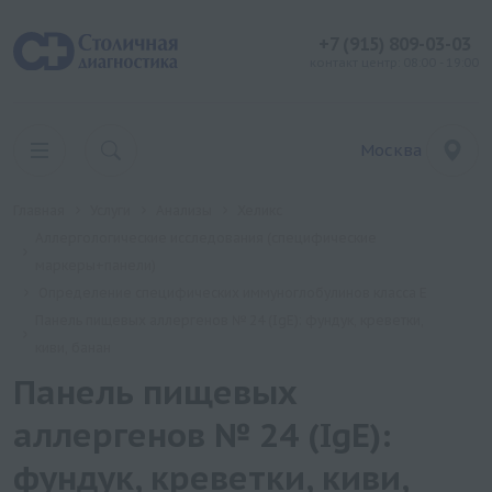
+7 (915) 809-03-03
контакт центр: 08:00 - 19:00
Москва
Главная
Услуги
Анализы
Хеликс
Аллергологические исследования (специфические
маркеры+панели)
Определение специфических иммуноглобулинов класса Е
Панель пищевых аллергенов № 24 (IgE): фундук, креветки,
киви, банан
Панель пищевых
аллергенов № 24 (IgE):
фундук, креветки, киви,