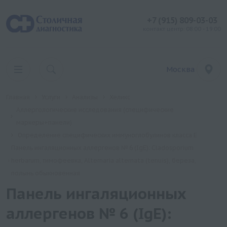
+7 (915) 809-03-03
контакт центр: 08:00 - 19:00
Москва
Главная
Услуги
Анализы
Хеликс
Аллергологические исследования (специфические
маркеры+панели)
Определение специфических иммуноглобулинов класса Е
Панель ингаляционных аллергенов № 6 (IgE): Cladosporium
herbarum, тимофеевка, Alternaria alternata (tenuis), береза,
полынь обыкновенная
Панель ингаляционных
аллергенов № 6 (IgE):