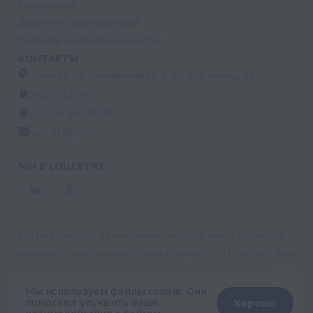
Страхование
Документы для налоговой
Политика конфиденциальности
КОНТАКТЫ
г. Москва, ул. Кастанаевская, д. 55, к. 2, помещ. 12
09:00 - 15:00
+7 (915) 809-03-03
med-32@ya.ru
МЫ В СОЦСЕТЯХ
Вся информация, размещенная на сайте med-32.ru, носит
исключительно ознакомительный характер и не может быть
использована в качестве медицинских рекомендаций.
Пользуясь данным сайтом и любыми его сервисами, вы
Мы используем файлы cookie. Они
помогают улучшить ваше
Хорошо
подтверждаете свое согласие на обработку персональной