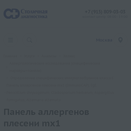
+7 (915) 809-03-03
контакт центр: 08:00 - 19:00
Москва
Главная
Услуги
Анализы
Хеликс
Аллергологические исследования (специфические
маркеры+панели)
Определение специфических иммуноглобулинов класса Е
Панель аллергенов плесени mx1 (ImmunoCAP), IgE:
Penicillium chrysogenum, Cladosporium herbarum, Aspergillus
fumigatus, Alternaria alternata
Панель аллергенов
плесени mx1