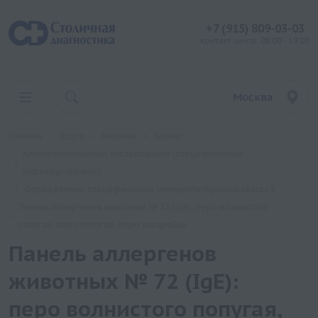
+7 (915) 809-03-03
контакт центр: 08:00 - 19:00
Москва
Главная
Услуги
Анализы
Хеликс
Аллергологические исследования (специфические
маркеры+панели)
Определение специфических иммуноглобулинов класса Е
Панель аллергенов животных № 72 (IgE): перо волнистого
попугая, перо попугая, перо канарейки
Панель аллергенов
животных № 72 (IgE):
перо волнистого попугая,