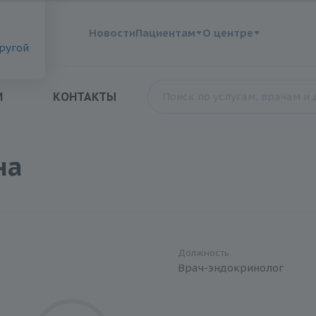
?
Новости
Пациентам
О центре
другой
И
КОНТАКТЫ
на
Должность
Врач-эндокринолог