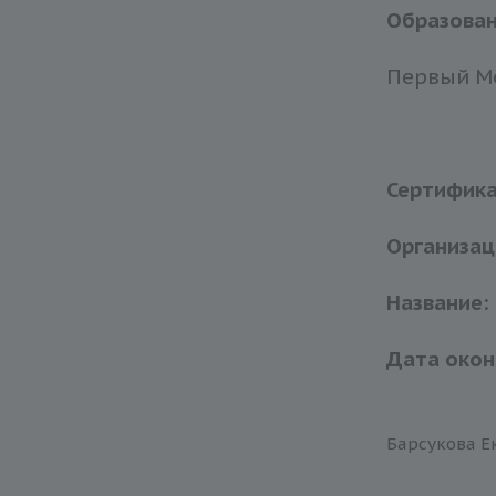
Образова
Первый Мо
Сертифик
Организац
Название:
Дата окон
Барсукова Е