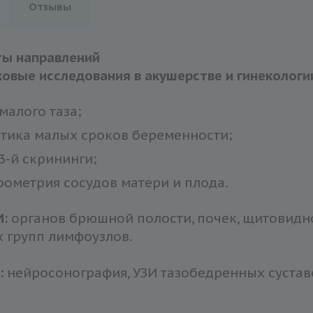
Отзывы
ты направлений
ковые исследования в акушерстве и гинекологи
малого таза;
тика малых сроков беременности;
, 3-й скрининги;
ометрия сосудов матери и плода.
И:
органов брюшной полости, почек, щитовидно
 групп лимфоузлов.
:
нейросонография, УЗИ тазобедренных сустав