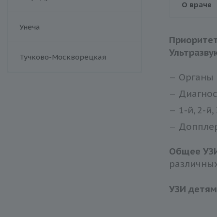
О враче
Унеча
Приорите
Ультразву
Тучково-Москворецкая
Органы 
Диагнос
1-й, 2-й
Допплер
Общее УЗ
различных
УЗИ детям