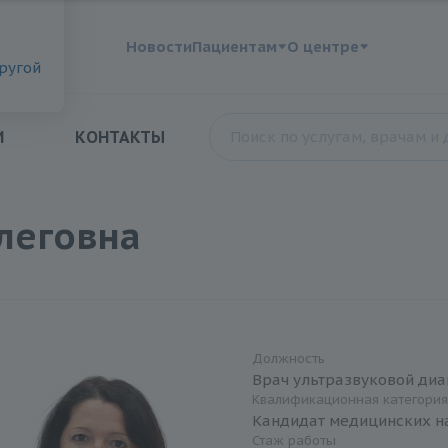
?
Новости
Пациентам
О центре
другой
И
КОНТАКТЫ
леговна
Должность
Врач ультразвуковой диа
Квалификационная категори
Кандидат медицинских н
Стаж работы