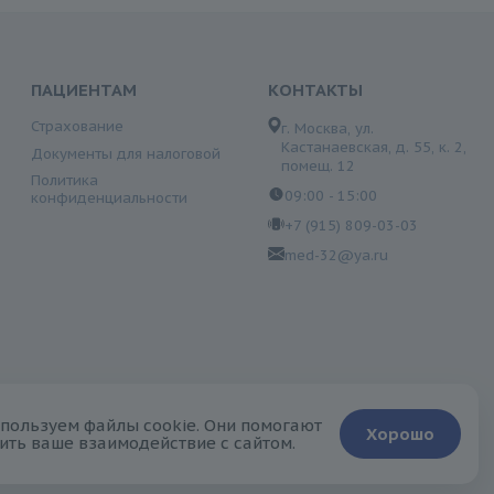
ПАЦИЕНТАМ
КОНТАКТЫ
Страхование
г. Москва, ул.
Кастанаевская, д. 55, к. 2,
Документы для налоговой
помещ. 12
Политика
09:00 - 15:00
конфиденциальности
+7 (915) 809-03-03
med-32@ya.ru
сключительно ознакомительный характер и не может быть
пользуем файлы cookie. Они помогают
Хорошо
ить ваше взаимодействие с сайтом.
верждаете свое согласие на обработку персональной